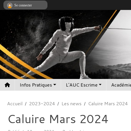
Panneau de gestion des cookies
Se connecter
Infos Pratiques
L'AUC Escrime
Académie
Accueil
2023-2024
Les news
Caluire Mars 2024
Caluire Mars 2024