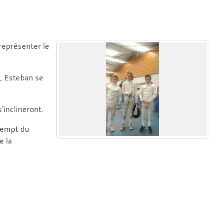
représenter le
, Esteban se
'inclineront.
xempt du
e la