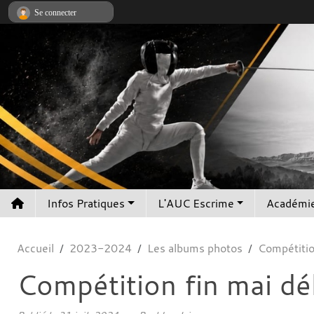
Panneau de gestion des cookies
Se connecter
Infos Pratiques
L'AUC Escrime
Académie
Accueil
2023-2024
Les albums photos
Compétitio
Compétition fin mai dé