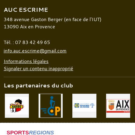
AUC ESCRIME
348 avenue Gaston Berger (en face de l'IUT)
13090
Aix en Provence
Tél. :
07 83 42 49 65
info.auc.escrime@gmail.com
Informations légales
Signaler un contenu inapproprié
Les partenaires du club
SPORTS
REGIONS