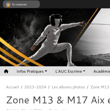
Panneau de gestion des cookies
Se connecter
Infos Pratiques
L'AUC Escrime
Académie
Accueil
2023-2024
Les albums photos
Zone M13 
Zone M13 & M17 Aix 